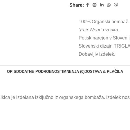
Share:
100% Organski bombaž.
“Fair Wear” oznaka.
Potisk narejen v Sloveniji 
Slovenski dizajn TRIGL
Dobavljiv izdelek.
OPIS
DODATNE PODROBNOSTI
MNENJA (0)
DOSTAVA & PLAČILA
kica je izdelana izključno iz organskega bombaža. Izdelek nosi 