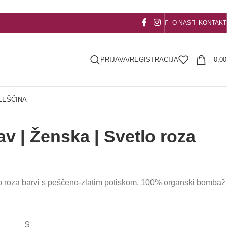
O NAS
KONTAKT
PRIJAVA/REGISTRACIJA
0,0
lav | Ženska | Svetlo roza
lo roza barvi s peščeno-zlatim potiskom. 100% organski bombaž
S