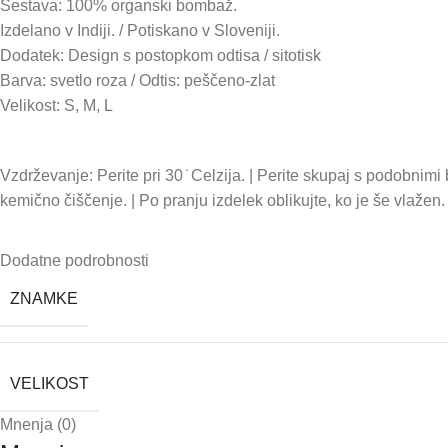
Sestava: 100% organski bombaž.
Izdelano v Indiji. / Potiskano v Sloveniji.
Dodatek: Design s postopkom odtisa / sitotisk
Barva: svetlo roza / Odtis: peščeno-zlat
Velikost: S, M, L
Vzdrževanje: Perite pri 30 ̇ Celzija. | Perite skupaj s podobnimi b
kemično čiščenje. | Po pranju izdelek oblikujte, ko je še vlažen. |
Dodatne podrobnosti
ZNAMKE
VELIKOST
Mnenja (0)