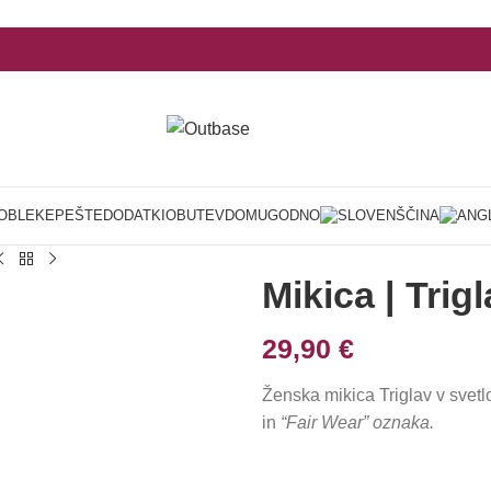
OBLEKE
PEŠTE
DODATKI
OBUTEV
DOM
UGODNO
Mikica | Trig
29,90
€
Ženska mikica Triglav v svet
in
“Fair Wear” oznaka.