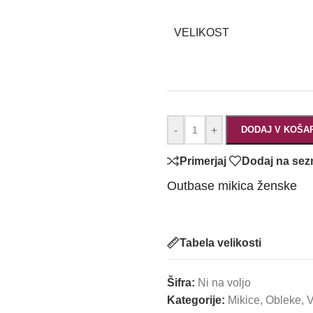
VELIKOST
-
+
DODAJ V KOŠA
Primerjaj
Dodaj na sez
Outbase mikica ženske
Tabela velikosti
Šifra:
Ni na voljo
Kategorije:
Mikice
,
Obleke
,
V