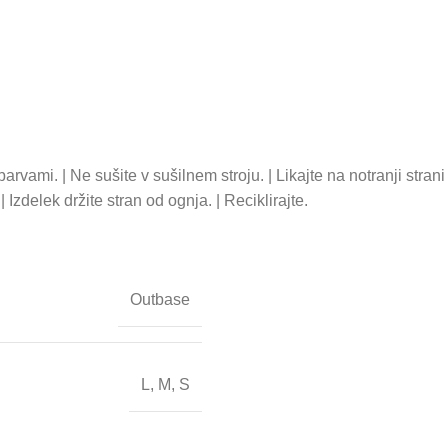
arvami. | Ne sušite v sušilnem stroju. | Likajte na notranji strani 
 Izdelek držite stran od ognja. | Reciklirajte.
Outbase
L
,
M
,
S