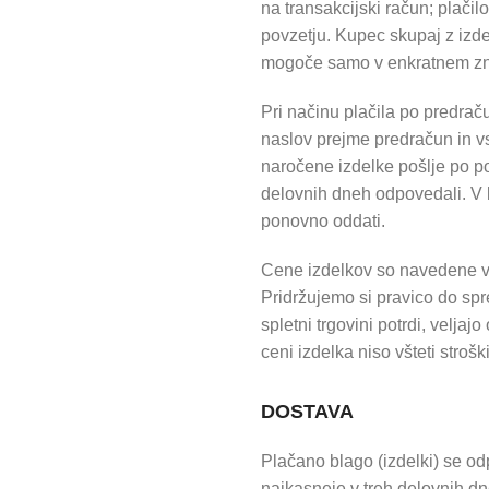
na transakcijski račun; plačilo
povzetju. Kupec skupaj z izdel
mogoče samo v enkratnem z
Pri načinu plačila po predrač
naslov prejme predračun in v
naročene izdelke pošlje po p
delovnih dneh odpovedali. V k
ponovno oddati.
Cene izdelkov so navedene v 
Pridržujemo si pravico do s
spletni trgovini potrdi, velja
ceni izdelka niso všteti strošk
DOSTAVA
Plačano blago (izdelki) se o
najkasneje v treh delovnih d