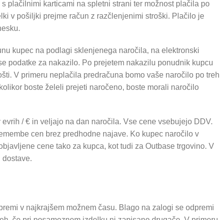
 s plačilnimi karticami na spletni strani ter možnost plačila po
ki v pošiljki prejme račun z razčlenjenimi stroški. Plačilo je
nesku.
unu kupec na podlagi sklenjenega naročila, na elektronski
se podatke za nakazilo. Po prejetem nakazilu ponudnik kupcu
ošti. V primeru neplačila predračuna bomo vaše naročilo po treh
olikor boste želeli prejeti naročeno, boste morali naročilo
evrih / € in veljajo na dan naročila. Vse cene vsebujejo DDV.
premembe cen brez predhodne najave. Ko kupec naročilo v
jo objavljene cene tako za kupca, kot tudi za Outbase trgovino. V
i dostave.
dpremi v najkrajšem možnem času. Blago na zalogi se odpremi
neh, če pri posameznem izdelku ni zapisano drugače. V primeru,