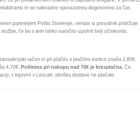
kontaktiramo in se naknadno sporazumno dogovorimo za čas
nim partnerjem Pošto Slovenije, vendar si ponudnik pridržuje
službe, če bo s tem lahko naročilo izpolnil bolj učinkovito.
ransakcijski račun in pri plačilu s plačilno kartico znaša 2,80€,
aša 4,70€.
Poštnina pri nakupu nad 70€ je brezplačna.
Če
iji, v trgovini v Lescah, stroška dostave ne plačate.