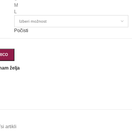
M
L
Počisti
RICO
nam želja
si artikli