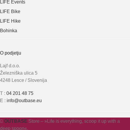
LIFE Events
LIFE Bike
LIFE Hike
Bohinka
O podjetju
Lajf d.o.o.
Železniška ulica 5
4248 Lesce / Slovenija
T :
04 201 48 75
E :
info@outbase.eu
OUTBASE
Store – »Life is everything, scoop it up with a
deep spoon«.