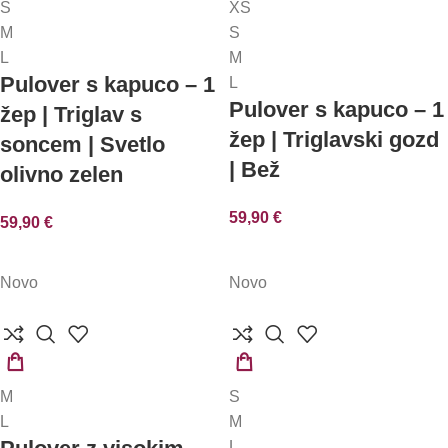
S
XS
MOŽNOSTI
MOŽNOSTI
M
S
L
M
Pulover s kapuco – 1
L
Pulover s kapuco – 1
žep | Triglav s
žep | Triglavski gozd
soncem | Svetlo
| Bež
olivno zelen
59,90
€
59,90
€
Novo
Novo
IZBERITE
IZBERITE
M
S
MOŽNOSTI
MOŽNOSTI
L
M
L