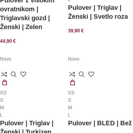
Pulover z visokim
Pulover | Triglav |
ovratnikom |
Ženski | Svetlo roza
Triglavski gozd |
Ženski | Zelen
39,90
€
44,90
€
Novo
Novo
IZBERITE
IZBERITE
XS
XS
MOŽNOSTI
MOŽNOSTI
S
S
M
M
L
L
Pulover | Triglav |
Pulover | BLED | Bež
Ženski | Turkizen