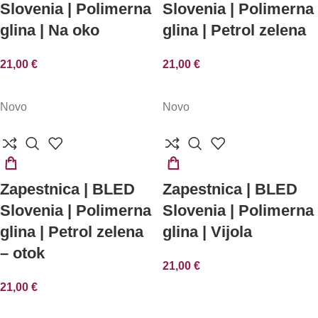
Slovenia | Polimerna
Slovenia | Polimerna
KOŠARICO
glina | Na oko
glina | Petrol zelena
21,00
€
21,00
€
Novo
Novo
DODAJ
IZBERITE
Zapestnica | BLED
Zapestnica | BLED
V
MOŽNOSTI
Slovenia | Polimerna
Slovenia | Polimerna
KOŠARICO
glina | Petrol zelena
glina | Vijola
– otok
21,00
€
21,00
€