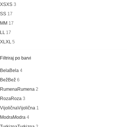
XS
XS
3
S
S
17
M
M
17
L
L
17
XL
XL
5
Filtriraj po barvi
Bela
Bela
4
Bež
Bež
6
Rumena
Rumena
2
Roza
Roza
3
Vijolična
Vijolična
1
Modra
Modra
4
Turkizna
Turkizna
2