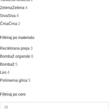
Zelena
Zelena
4
Siva
Siva
4
Črna
Črna
2
Filtriraj po materialu
Reciklirana preja
3
Bombaž organski
6
Bombaž
5
Les
4
Polimerna glina
5
Filtriraj po ceni