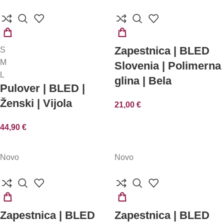
IZBERITE
IZBERITE
Zapestnica | BLED
S
MOŽNOSTI
MOŽNOSTI
M
Slovenia | Polimerna
L
glina | Bela
Pulover | BLED |
Ženski | Vijola
21,00
€
44,90
€
Novo
Novo
DODAJ
IZBERITE
Zapestnica | BLED
Zapestnica | BLED
V
MOŽNOSTI