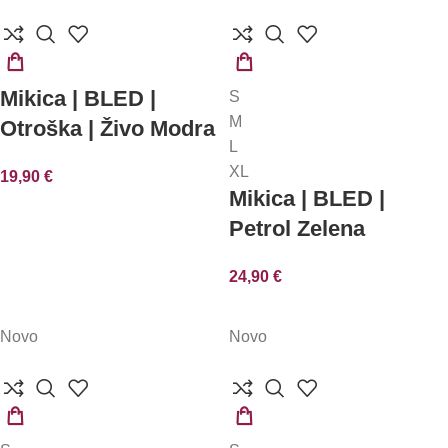
IZBERITE
IZBERITE
Mikica | BLED |
S
MOŽNOSTI
MOŽNOSTI
M
Otroška | Živo Modra
L
XL
19,90
€
Mikica | BLED |
Petrol Zelena
24,90
€
Novo
Novo
IZBERITE
IZBERITE